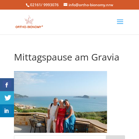
02161/ 9993076
info@ortho-bionomy.nrw
Mittagspause am Gravia